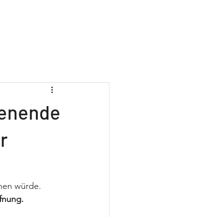
ews
Über Manu
Kontakt
henende
r
hen würde.
fnung.