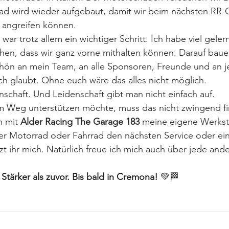
ad wird wieder aufgebaut, damit wir beim nächsten RR-C
l angreifen können.
r trotz allem ein wichtiger Schritt. Ich habe viel gelern
n, dass wir ganz vorne mithalten können. Darauf bauen
chön an mein Team, an alle Sponsoren, Freunde und an j
ch glaubt. Ohne euch wäre das alles nicht möglich.
nschaft. Und Leidenschaft gibt man nicht einfach auf.
 Weg unterstützen möchte, muss das nicht zwingend fina
h mit 
Alder Racing The Garage 183
 meine eigene Werksta
uer Motorrad oder Fahrrad den nächsten Service oder ei
zt ihr mich. Natürlich freue ich mich auch über jede and
tärker als zuvor. Bis bald in Cremona!
 💚🏁