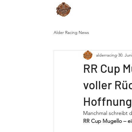
Start
Dienstleistun
Alder Racing News
alderracing
30. Jun
RR Cup M
voller Rü
Hoffnung
Manchmal schreibt d
RR Cup Mugello – ei