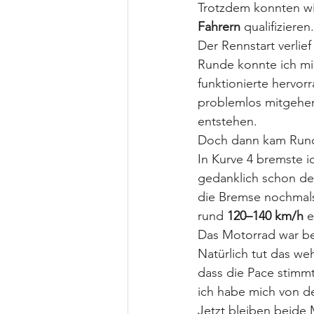
Trotzdem konnten wir
Fahrern
 qualifiziere
Der Rennstart verlief
Runde konnte ich mi
funktionierte hervor
problemlos mitgehen
entstehen.
Doch dann kam Rund
In Kurve 4 bremste 
gedanklich schon den
die Bremse nochmals 
rund 
120–140 km/h
 
Das Motorrad war bes
Natürlich tut das we
dass die Pace stimmt
ich habe mich von de
Jetzt bleiben beide 