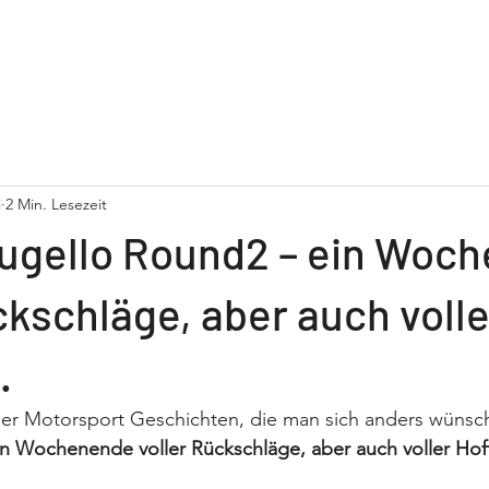
gen
Galerie
Ankauf / Verkauf
Alder Racing N
i
2 Min. Lesezeit
ugello Round2 – ein Woc
ckschläge, aber auch volle
.
er Motorsport Geschichten, die man sich anders wünsc
n Wochenende voller Rückschläge, aber auch voller Hof