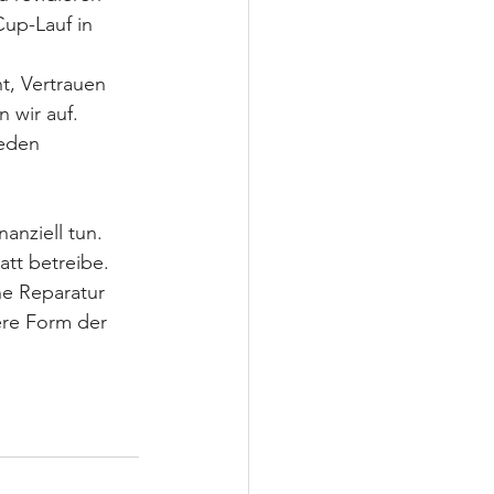
up-Lauf in 
t, Vertrauen 
 wir auf.
eden 
nziell tun. 
tt betreibe. 
ne Reparatur 
ere Form der 