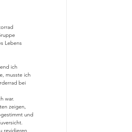
torrad 
Gruppe 
es Lebens 
end ich 
e, musste ich 
rderrad bei 
h war.
ten zeigen, 
abgestimmt und 
uversicht.
u revidieren 