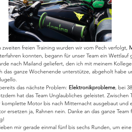
m zweiten freien Training wurden wir vom Pech verfolgt, 
M
erfahren konnten, begann für unser Team ein Wettlauf g
rde nach Mailand geliefert, den ich mit meinem Kollege
ch das ganze Wochenende unterstütze, abgeholt habe u
ugello.
 bereits das nächste Problem: 
Elektronikprobleme
, bei 3
rotzdem hat das Team Unglaubliches geleistet. Zwischen 
 komplette Motor bis nach Mitternacht ausgebaut und er
or ersetzen ja, Rahnen nein. Danke an das ganze Team f
g!
lieben mir gerade einmal fünf bis sechs Runden, um eine 