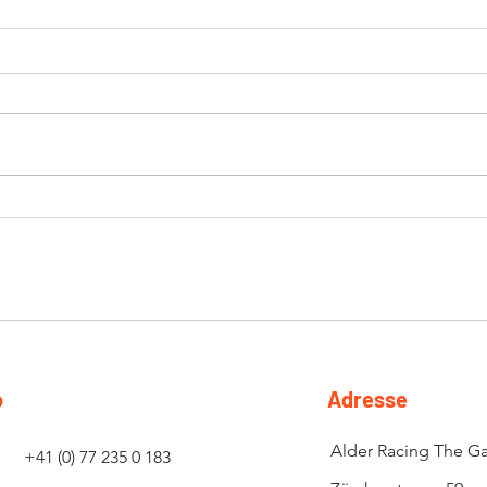
Round 1 Vallelunga 17.05.2026
Sais
Cup
o
Adresse
Alder Racing The G
+41 (0) 77 235 0 183