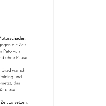
otorschaden
. 
egen die Zeit. 
n Pato von 
nd ohne Pause 
8 Grad war ich 
Training und 
setzt, das 
ür diese 
Zeit zu setzen. 