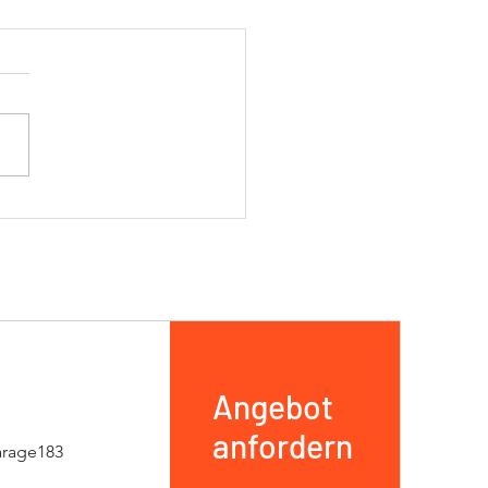
on 2026 Coppa Italia / RR
Angebot
anfordern
arage183