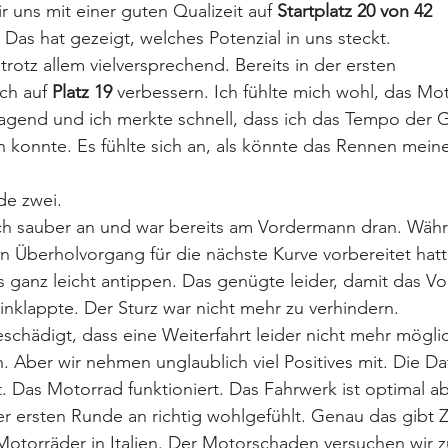
 uns mit einer guten Qualizeit auf 
Startplatz 20 von 42 
n. Das hat gezeigt, welches Potenzial in uns steckt.
 trotz allem vielversprechend. Bereits in der ersten 
ch auf 
Platz 19
 verbessern. Ich fühlte mich wohl, das Mo
ragend und ich merkte schnell, dass ich das Tempo der 
 konnte. Es fühlte sich an, als könnte das Rennen mein
e zwei.
ich sauber an und war bereits am Vordermann dran. Währ
 Überholvorgang für die nächste Kurve vorbereitet hatt
ganz leicht antippen. Das genügte leider, damit das Vo
einklappte. Der Sturz war nicht mehr zu verhindern.
chädigt, dass eine Weiterfahrt leider nicht mehr möglic
h. Aber wir nehmen unglaublich viel Positives mit. Die Da
. Das Motorrad funktioniert. Das Fahrwerk ist optimal 
r ersten Runde an richtig wohlgefühlt. Genau das gibt Z
Motorräder in Italien. Der Motorschaden versuchen wir z