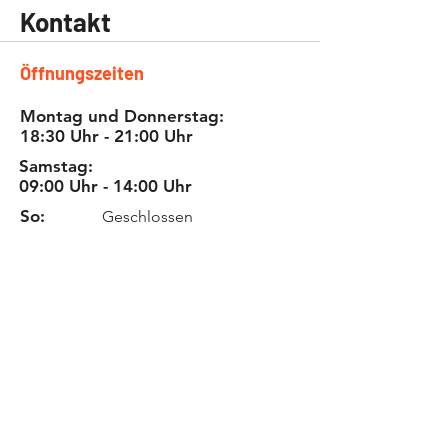
Kontakt
Öffnungszeiten
Montag und Donnerstag:
18:30 Uhr - 21:00 Uhr
Samstag:
09:00 Uhr - 14:00 Uhr
So:
Geschlossen
Termin nach Vereinbarung
Bei Rennstreckentermine Donnerstag
und Samstag geschlossen
Tel:
+41 (0) 77 235 0 183
E-Mail:
alderracing@gmail.com